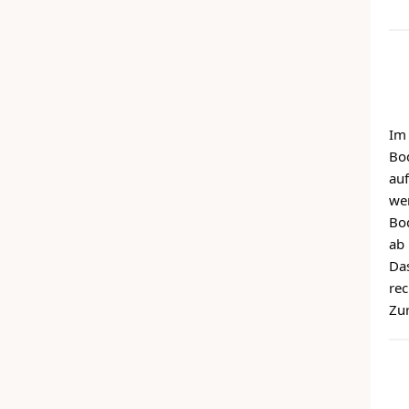
I
Bod
auf
we
Bod
ab 
Das
rec
Zu