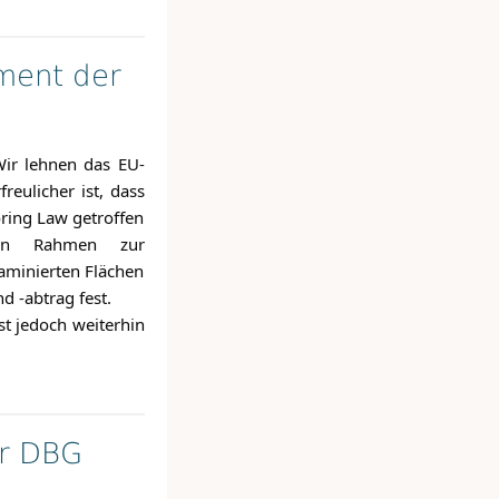
ament der
Wir lehnen das EU-
eulicher ist, dass
oring Law getroffen
ten Rahmen zur
aminierten Flächen
 -abtrag fest.
st jedoch weiterhin
er DBG