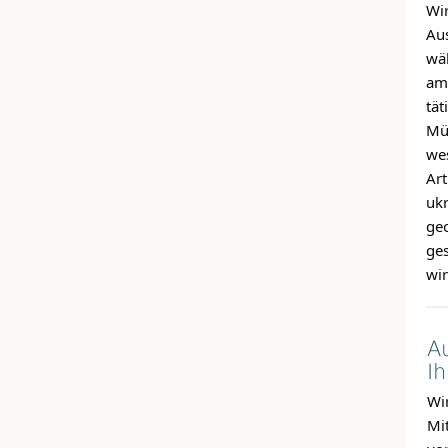
Wir
Au
wäh
am 
tät
Mün
wes
Ar
uk
geo
ges
wir
Au
I
Wi
Mi