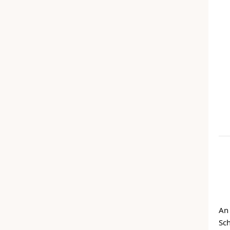
An
Sc