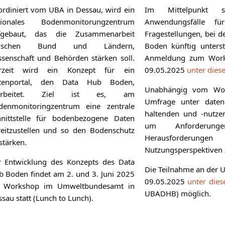
rdiniert vom UBA in Dessau, wird ein
Im Mittelpunkt s
tionales Bodenmonitorungzentrum
Anwendungsfälle fü
fgebaut, das die Zusammenarbeit
Fragestellungen, bei 
ischen Bund und Ländern,
Boden künftig unterst
senschaft und Behörden stärken soll.
Anmeldung zum Work
rzeit wird ein Konzept für ein
09.05.2025
unter dies
tenportal, den Data Hub Boden,
Unabhängig vom Wor
arbeitet. Ziel ist es, am
Umfrage unter datenbe
denmonitoringzentrum eine zentrale
haltenden und -nutzen
hnittstelle für bodenbezogene Daten
um Anforderunge
reitzustellen und so den Bodenschutz
Herausforde
stärken.
Nutzungsperspektiven z
r Entwicklung des Konzepts des Data
Die Teilnahme an der U
 Boden findet am 2. und 3. Juni 2025
09.05.2025
unter dies
n Workshop im Umweltbundesamt in
UBADHB) möglich.
sau statt (Lunch to Lunch).