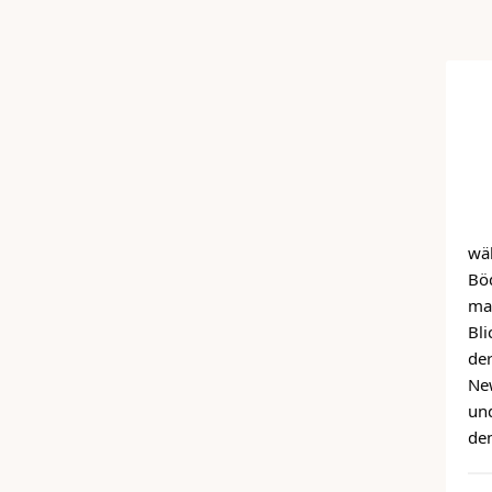
wä
Bö
mar
Bli
de
New
und
dem