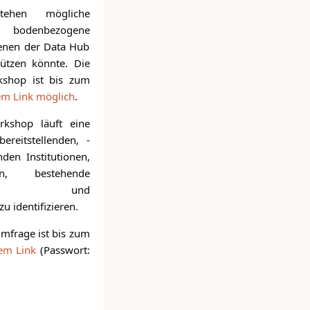
tehen mögliche
r bodenbezogene
denen der Data Hub
ützen könnte. Die
shop ist bis zum
em Link möglich
.
kshop läuft eine
reitstellenden, -
den Institutionen,
n, bestehende
rungen und
u identifizieren.
mfrage ist bis zum
em Link
(Passwort: