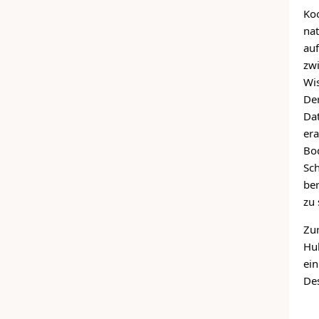
Koo
na
au
zw
Wis
De
Da
er
Bo
Sc
be
zu 
Zu
Hub
ei
Des