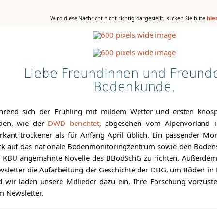
Wird diese Nachricht nicht richtig dargestellt, klicken Sie bitte
hie
Liebe Freundinnen und Freund
Bodenkunde,
hrend sich der Frühling mit mildem Wetter und ersten Knospe
den, wie der
DWD berichtet
, abgesehen vom Alpenvorland i
kant trockener als für Anfang April üblich. Ein passender M
ck auf das nationale Bodenmonitoringzentrum sowie den Boden
r KBU angemahnte Novelle des BBodSchG zu richten. Außerdem 
sletter die Aufarbeitung der Geschichte der DBG, um Böden in 
 wir laden unsere Mitlieder dazu ein, Ihre Forschung vorzustel
 Newsletter.