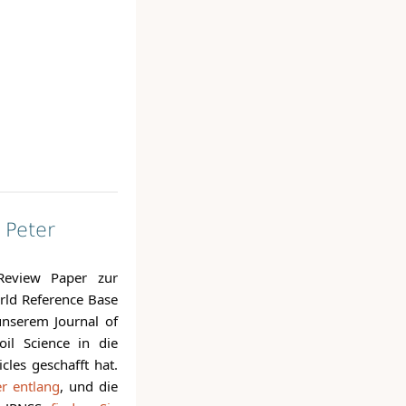
 Peter
Review Paper zur
rld Reference Base
unserem Journal of
oil Science in die
icles geschafft hat.
er entlang
, und die