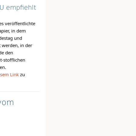
U empfiehlt
s veröffentlichte
apier, in dem
destag und
 werden, in der
de den
-stofflichen
en.
esem Link
zu
 vom