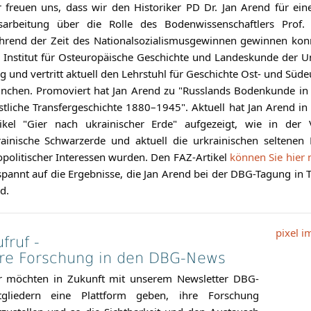
 freuen uns, dass wir den Historiker PD Dr. Jan Arend für eine
sarbeitung über die Rolle des Bodenwissenschaftlers Prof. D
rend der Zeit des Nationalsozialismusgewinnen gewinnen konn
Institut für Osteuropäische Geschichte und Landeskunde der Un
ig und vertritt aktuell den Lehrstuhl für Geschichte Ost- und Sü
chen. Promoviert hat Jan Arend zu "Russlands Bodenkunde in d
tliche Transfergeschichte 1880–1945". Aktuell hat Jan Arend in
tikel "Gier nach ukrainischer Erde" aufgezeigt, wie in der 
rainische Schwarzerde und aktuell die urkrainischen seltene
politischer Interessen wurden. Den FAZ-Artikel
können Sie hier 
pannt auf die Ergebnisse, die Jan Arend bei der DBG-Tagung in 
d.
fruf -
hre Forschung in den DBG-News
r möchten in Zukunft mit unserem Newsletter DBG-
tgliedern eine Plattform geben, ihre Forschung