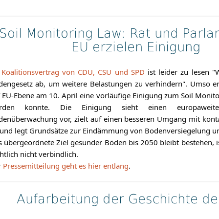
Soil Monitoring Law: Rat und Parl
EU erzielen Einigung
m
Koalitionsvertrag von CDU, CSU und SPD
ist leider zu lesen "
engesetz ab, um weitere Belastungen zu verhindern". Umso erfr
 EU-Ebene am 10. April eine vorläufige Einigung zum Soil Monit
rden konnte. Die Einigung sieht einen europawei
enüberwachung vor, zielt auf einen besseren Umgang mit kont
und legt Grundsätze zur Eindämmung von Bodenversiegelung und
 übergeordnete Ziel gesunder Böden bis 2050 bleibt bestehen, i
htlich nicht verbindlich.
r
Pressemitteilung geht es hier entlang
.
Aufarbeitung der Geschichte d