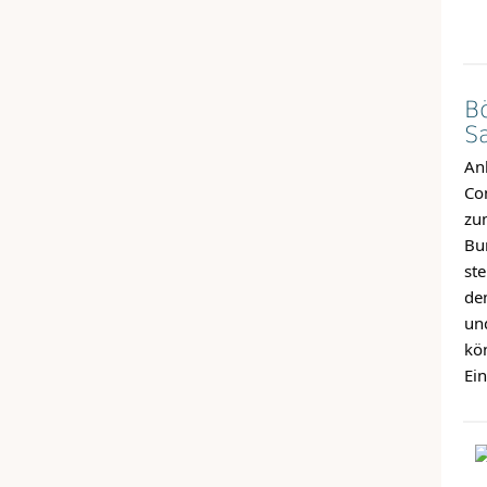
Bö
S
Anl
Co
zum
Bu
st
de
un
kö
Ein