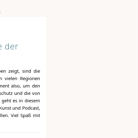
r
.
e der
n zeigt, sind die
n vielen Regionen
oment also, um den
schutz und die von
geht es in diesem
Kunst und Podcast,
len. Viel Spaß mit