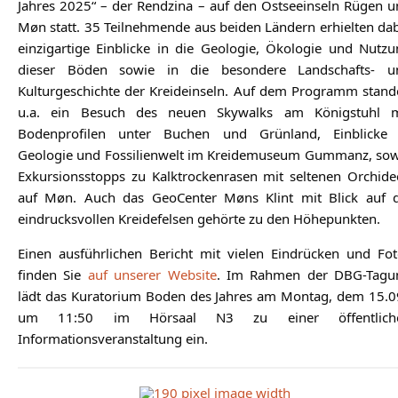
Jahres 2025“ – der Rendzina – auf den Ostseeinseln Rügen 
Møn statt. 35 Teilnehmende aus beiden Ländern erhielten da
einzigartige Einblicke in die Geologie, Ökologie und Nutz
dieser Böden sowie in die besondere Landschafts- u
Kulturgeschichte der Kreideinseln. Auf dem Programm stand
u.a. ein Besuch des neuen Skywalks am Königstuhl m
Bodenprofilen unter Buchen und Grünland, Einblicke 
Geologie und Fossilienwelt im Kreidemuseum Gummanz, sow
Exkursionsstopps zu Kalktrockenrasen mit seltenen Orchide
auf Møn. Auch das GeoCenter Møns Klint mit Blick auf d
eindrucksvollen Kreidefelsen gehörte zu den Höhepunkten.
Einen ausführlichen Bericht mit vielen Eindrücken und Fot
finden Sie
auf unserer Website
. Im Rahmen der DBG-Tagu
lädt das Kuratorium Boden des Jahres am Montag, dem 15.09
um 11:50 im Hörsaal N3 zu einer öffentlich
Informationsveranstaltung ein.