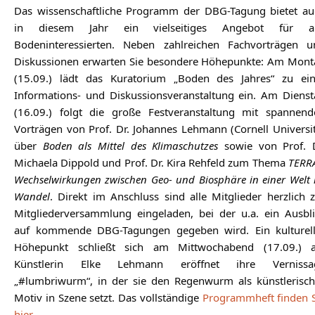
Das wissenschaftliche Programm der DBG-Tagung bietet au
in diesem Jahr ein vielseitiges Angebot für al
Bodeninteressierten. Neben zahlreichen Fachvorträgen u
Diskussionen erwarten Sie besondere Höhepunkte: Am Mont
(15.09.) lädt das Kuratorium „Boden des Jahres“ zu ein
Informations- und Diskussionsveranstaltung ein. Am Dienst
(16.09.) folgt die große Festveranstaltung mit spannend
Vorträgen von Prof. Dr. Johannes Lehmann (Cornell Universi
über
Boden als Mittel des Klimaschutzes
sowie von Prof. D
Michaela Dippold und Prof. Dr. Kira Rehfeld zum Thema
TERRA
Wechselwirkungen zwischen Geo- und Biosphäre in einer Welt
Wandel
. Direkt im Anschluss sind alle Mitglieder herzlich 
Mitgliederversammlung eingeladen, bei der u.a. ein Ausbli
auf kommende DBG-Tagungen gegeben wird. Ein kulturell
Höhepunkt schließt sich am Mittwochabend (17.09.) a
Künstlerin Elke Lehmann eröffnet ihre Vernissa
„#lumbriwurm“, in der sie den Regenwurm als künstlerisch
Motiv in Szene setzt. Das vollständige
Programmheft finden S
hier
.