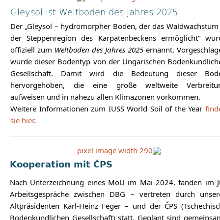
Gleysol ist Weltboden des Jahres 2025
Der „Gleysol – hydromorpher Boden, der das Waldwachstum 
der Steppenregion des Karpatenbeckens ermöglicht“ wur
offiziell zum
Weltboden des Jahres 2025
ernannt. Vorgeschlag
wurde dieser Bodentyp von der Ungarischen Bodenkundlich
Gesellschaft. Damit wird die Bedeutung dieser Böd
hervorgehoben, die eine große weltweite Verbreitu
aufweisen und in nahezu allen Klimazonen vorkommen.
Weitere Informationen zum IUSS World Soil of the Year
find
sie hier
.
Kooperation mit ČPS
Nach Unterzeichnung eines MoU im Mai 2024, fanden im Ju
Arbeitsgespräche zwischen DBG – vertreten durch unser
Altpräsidenten Karl-Heinz Feger – und der ČPS (Tschechisc
Bodenkundlichen Gesellschaft) statt. Geplant sind gemeins